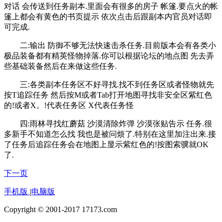
对话 会传送到任务副本.里面会有很多的房子 帐篷.要点火的帐
篷上都会有黄色的书页提示 依次点击后跟副本内官员对话即
可完成.
二:输出 防御不够无法快速击杀任务.目前版本会有各类小
极品装备都有精英怪物掉落.你可以根据论坛的地点图 先去弄
些基础装备然后在来做这些任务.
三:各类副本任务区不好寻找.找不到任务区或者怪物就先
按T追踪任务 然后按M或者Tab打开地图寻找非安全区紫红色
的!或者X。!代表任务区 X代表任务怪
四:雨林寻找红蘑菇 沙漠清除炸弹 沙漠张贴告示 任务.很
多新手不知道怎么找 我也是被问烦了.特别在这里加注出来.接
了任务后追踪任务会在地图上显示紫红色的!按图索骥就OK
了.
下一页
手机版
|
电脑版
Copyright © 2001-2017 17173.com