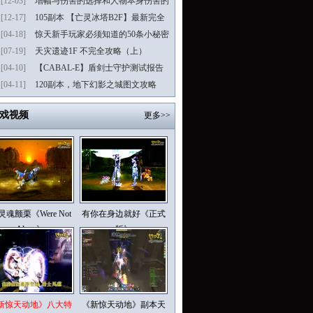
[12-03]
增幅与伤害的选择和人物本身伤害的
解析
[12-17]
105副本 【亡灵冰塔B2F】最新完全
攻略
[04-18]
惊天新手玩家必须知道的50条小秘密
（下卷）
[07-19]
天灾遗迹1F 不完全攻略（上）
[04-10]
【CABAL-E】盾剑士守护测试报告
[04-11]
120副本，地下幻影之城图文攻略
戏视频
更多>>
灵魂颤栗《Were Not
有你在身边就好《正式
Alone》
版》
新惊天动地》八大特
《新惊天动地》副本天