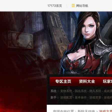
17173首页
网站导航
系统：
宠物系统
-
国战系统
-
佣兵系统
-
成就
新手：
游戏配置
-
基本操作
-
游戏背景
-
游戏
您现在的位置：
新惊天动地
>
游戏文