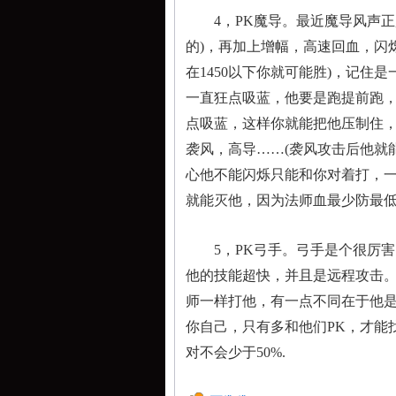
开启公
新道
4，PK魔导。最近魔导风声正
的)，再加上增幅，高速回血，闪
在1450以下你就可能胜)，记住
一直狂点吸蓝，他要是跑提前跑
点吸蓝，这样你就能把他压制住
袭风，高导……(袭风攻击后他就
心他不能闪烁只能和你对着打，一
就能灭他，因为法师血最少防最
5，PK弓手。弓手是个很厉害
他的技能超快，并且是远程攻击
师一样打他，有一点不同在于他
你自己，只有多和他们PK，才能
对不会少于50%.