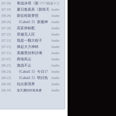
禁
动地》悬赏情侣击杀
寒战冰塔《新
[07-26]
17173陌蓝十三
者
惊天动地》豪
夏日集面具《新惊天
[07-19]
Jenifer
夺强力首饰
动地》赢取新版时装
新征程新梦想
[09-29]
Jenifer
《Cabal1.5》新服打
《Cabal1.5》新服神
[09-26]
Jenifer
响王座争夺战
圣要塞今日17时暴风
高富帅标配
[07-28]
Jenifer
来袭
《Cabal1.5》豪车配
穿越无人区
[07-22]
Jenifer
英雄
《Cabal1.5》心跳游
我是一颗大粽子
[07-21]
Jenifer
戏体验
《Cabal1.5》奇葩称
捧起大力神杯
[07-15]
Jenifer
号个性闪耀
《Cabal1.5》男神排
美腿黑丝和沙滩
[07-11]
Jenifer
排坐
《Cabal1.5》清凉一
商海风云
[07-07]
Jenifer
夏
《Cabal1.5》另一种
激战不止
[06-25]
Jenifer
公会激战
《Cabal1.5》新服升
《Cabal1.5》今日17
[06-24]
Jenifer
级战况正酣
时公测 新职业斗魂者
《Cabal1.5》明日热
[06-23]
Jenifer
开放
血公测 全民激战畅享
玩出新境界
[06-20]
Jenifer
福利
《Cabal1.5》公测新
[06-19]
逆天属性时装来袭
Jenifer
玩法抢先体验
《Cabal1.5》国服公测新
玩法…