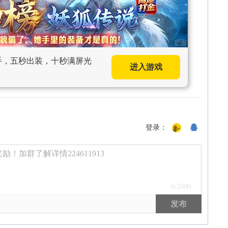
上手，五秒出装，十秒满屏光
进入游戏
登录：
！加群了解详情224611913
0
/2000
发布