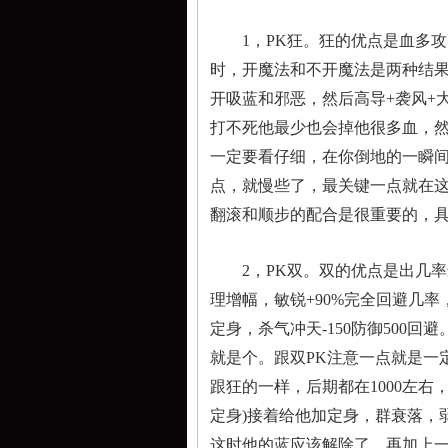
1，PK狂。狂的优点是血多攻高
时，开魔法和不开魔法是两种结果
开吸蓝和邪恶，然后高导+袭风+大
打不死他最少也会掉他很多血，
一定要看仔细，在你倒地的一瞬
点，就慢些了，最关键一点就在
翻滚和顺步的配合是很重要的，
2，PK双。双的优点是出几率最
理增幅，敏锐+90%完全回避几率，
定身，杀气冲天-150防御500
就是个。跟双PK注意一点就是一
跟狂的一样，后期都在1000左右
定身)接着给他加定身，群衰落，
这时他的蓝应该解除了，再加上