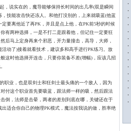
测，开放了新职业斗魂者、以及新的副本、
起，说实在的，魔导能够保持长时间的出几率(双是瞬间
烁，技能攻击快还冻人。和他打没别的，上来就吸蓝(他蓝
是一定要离他近了再PK，并且是点上他，在PK前5秒的时候
，你有两种选择，一是不打二是跟着他，但记住一定要狂
，然后马上定身再来个邪恶，开力量撞击，高导，大师，
能活动了)接着就看技术，建议多和高手进行PK练习。放
般这时他选择开连击，只要你装备不差(增幅)，应该几招
低。
的职业，也是双剑士和狂剑士最头痛的一个敌人，因为
。对付这个职业首先要吸蓝，跟法师一样的吸，然后跟法
是击倒，法师是击晕，两者的差别到底在哪，关键还在于
找出适合你自己的物理PK模式，魔法按我说的做，胜率绝