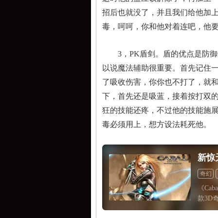
招后也就没了，并且我们给他加
毒，呵呵，你和他对着连吧，他
3，PK盾剑。盾的优点是防御
以说魔法辅助很重要。首先记住
了吸收伤害，你你也不打了，就
下，首先还是吸蓝，接着按打双
狂的技能还疼，不过他的技能施
毒必须用上，想方设法耗死他。
新惊
奇幻
《Cab
款3D
的《惊