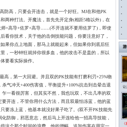
防高，只要会开连击，就是一个好狂。MJ在和他PK
和两种打法。开魔法，首先先开定身(相距5格以外)，在
师+高导+佐罗+高导……(不开连就不要用佐罗了)，即使
然后看你技术，关于他的击倒技能问题，你要注意好了，
间如果你点上地面，那马上就能起来，但如果你到底后狂
游
这里，一秒钟狂就掉你很多血，他的攻击不是盖的，所以
具体要看实际操作。
高，第一大回避。并且双的PK技能有打磨利刃+25%物
杀气冲天+400伤害值，平衡提升+100%抗击到击晕击退
让
回避。乍一看很厉害，但其实不然，我也玩双，不出几率的双
定要开连，不管你用什么方法，而且双最怕冻蓝，他的蓝
，只要冻上蓝，他基本就没好果子吃了。(双不开PK技能先
弱化防御，邪恶意志，然后马上开连给他一招高导技能，
《
一些这个那个时间的浪费，他的增幅，追加伤害在用完一