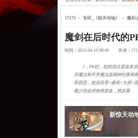
17173
>
专区_《惊天动地》
>
魔剑
魔剑在后时代的P
时间：2012-04-10 00:00
171
作者：
1，PK狂。狂的优点是血多
开魔法和不开魔法是两种结果和两
和邪恶，然后高导+袭风+大师+高
最少也会掉他很多血，然后看
新惊天动