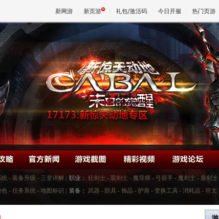
新网游
新页游
礼包/激活码
今日开服
热门页游
魔兽
天堂
王权与
系统
-
装备升级
-
三变详解
|
职业：
狂剑士
-
双剑士
-
魔导师
-
弓箭手
-
魔剑士
-
盾剑士
特色
-
任务系统
-
地图标识
|
装备：
武器
-
防具
-
饰品
-
护肩
-
变换工具
-
消耗品
-
符文
章
游