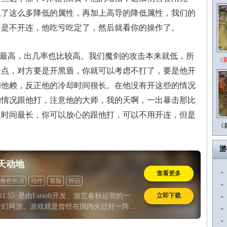
上了这么多降低的属性，再加上高导的降低属性，我们的
要是不开连，他吃亏吃定了，然后就看你的操作了。
最高，出几率也比较高。我们魔剑的攻击本来就低，所
《
一点，对方要是开黑盾，你就可以考虑不打了，要是他开
和他赖，反正他的冷却时间很长。在他没有开这些的情况
的情况跟他打，注意他的大师，我的天啊，一出暴击那比
展时间最长，你可以放心的跟他打，可以不用开连，但是
《
游
天动地
查看更多
角色扮演
动作
冒险
怀旧
立即下载
al1.5》是由Estsoft开发、游艺春秋运营的一
奇幻网游。游戏就是曾经在国内火过好一阵子
天动地》的韩服最新版本。游戏在6月24日