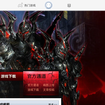
热门游戏
DNF
传奇4
剑网3旗舰版
新天龙八部
自由
诛仙世界
新仙侠5
官方通道
截图上传
|
游戏下载
文章投稿
-
坐骑
|
戏截图
更多>>