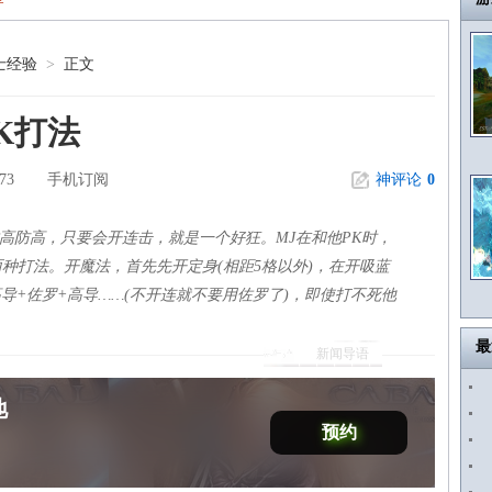
士经验
>
正文
K打法
73
手机订阅
神评论
0
攻高防高，只要会开连击，就是一个好狂。MJ在和他PK时，
种打法。开魔法，首先先开定身(相距5格以外)，在开吸蓝
导+佐罗+高导……(不开连就不要用佐罗了)，即使打不死他
最
新闻导语
地
预约