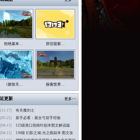
拒绝基本…
辞旧迎新…
《新惊天…
探索世界…
近更新
更多>>
[11-17]
有关魔剑士
[05-21]
新手必看：最全弓箭手经验
[04-11]
125级港口指南针副本图文解说版
[04-11]
130级 幻影之城-光之殿副本 图文攻
略