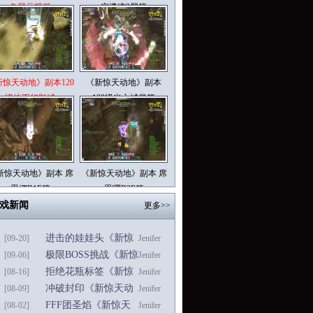
色展示视频
灾遗迹2层篇
新惊天动地》副本120
《新惊天动地》副本
级地下幻影城
130级光之城堡篇
新惊天动地》副本 席
《新惊天动地》副本 席
恩娜B1F篇
恩哪B2F篇
戏新闻
更多>>
进击的娃娃头《新惊
[09-20]
Jenifer
天动地》激萌新时装
极限BOSS挑战《新惊
[09-06]
Jenifer
天动地》新竞技场预
拒绝花瓶标签《新惊
[08-16]
Jenifer
告
天动地》时装新转变
冲破封印《新惊天动
[08-09]
Jenifer
地》冰塔B3F今日解
FFF团圣焰《新惊天
[08-02]
Jenifer