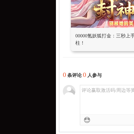
00000氪妖狐打金：三秒
柱！
0
0
条评论
人参与
评论赢取激活码/周边等奖励