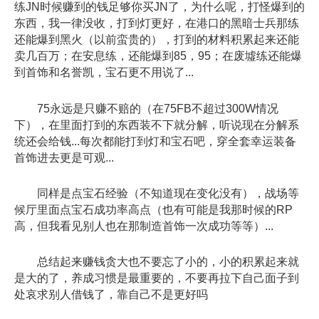
练JN时候赚到的钱足够你买JN了，为什么呢，打怪爆到的
东西，我一律没收，打到灯更好，在港口的黑暗士兵那练
还能爆到黑火（以前蛮贵的），打到的材料积累起来还能
卖几百万；在安息练，还能爆到85，95；在废墟练还能爆
到首饰和名誉凯，宝石更不用说了...
75永远是只赚不赔的（在75FB不超过300W情况
下），在里面打到的东西装不下就分解，听说现在分解系
统还会给钱...每次都能打到灯和宝石吧，穿全套幸运装备
首饰进去更是可观...
同样是点宝石经验（不知道现在变化没有），战场等
候厅里面点宝石成功率高点（也有可能是我那时候的RP
高，但我看见别人也在那制造首饰一次成功等等）...
总结起来赚钱贪大也不要忘了小的，小的积累起来就
是大的了，养成习惯是最重要的，不要再拉下自己面子到
处哀求别人借钱了，靠自己不是更好吗