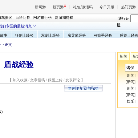
新网游
新页游
礼包/激活码
今日开服
热门页游
游戏播客
-
百科问答
-
网游排行榜
-
网游期待榜
|
通行证
册
我们专区的最新消息 ^^
故事
狂剑士经验
双剑士经验
魔导师经验
弓箭手经验
盾剑士经
魔兽
>
> 正文
天堂
新闻
新
盾战经验
王权与
[
新闻
]
3 【
加入收藏
/
文章投稿
/
截图上传
/
发表评论
】
[
新闻
]
[
新闻
]
[
新闻
]
[
娱乐
]
)