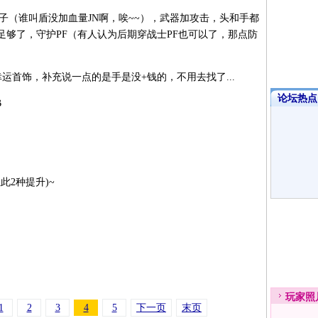
（谁叫盾没加血量JN啊，唉~~），武器加攻击，头和手都
够了，守护PF（有人认为后期穿战士PF也可以了，那点防
首饰，补充说一点的是手是没+钱的，不用去找了...
论坛热点·
B
2种提升)~
玩家
照
1
2
3
4
5
下一页
末页