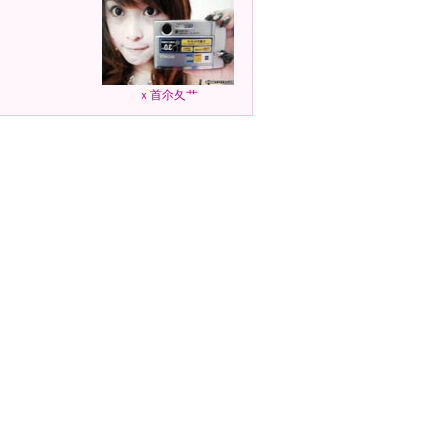
ｘ首尒夂艹