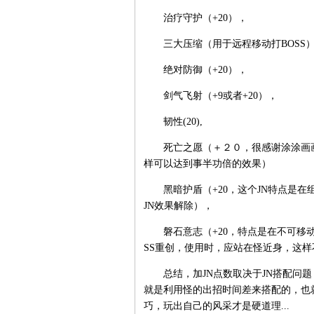
治疗守护（+20），
三大压缩（用于远程移动打BOSS）（
绝对防御（+20），
剑气飞射（+9或者+20），
韧性(20),
死亡之愿（＋２０，很感谢涂涂画画
样可以达到事半功倍的效果）
黑暗护盾（+20，这个JN特点是在组
JN效果解除），
磐石意志（+20，特点是在不可移动状
SS重创，使用时，应站在怪近身，这样
总结，加JN点数取决于JN搭配问题，
就是利用怪的出招时间差来搭配的，也
巧，玩出自己的风采才是硬道理...