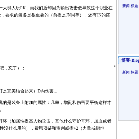
新闻
标题
大群人玩PK，而我们盾却因为输出攻击低导致这个职业在
士，要求的装备是很重要的（前提是JN同等），还有JN的搭
博客·Blo
吧，忘了）；
新闻
标题
完美结合起来）D内伤害...
的是装备上附加的属性：几率，增副和伤害要平衡这样才
..
耳环（加属性提高人物攻击，其他什么守护耳环，加血或者
性没什么用的），费恩项链和审判戒指+2（力量戒指也