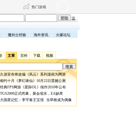
热门游戏
注
验
魔剑士经验
海外资讯
火爆论坛
DNF
传奇4
剑网3旗舰版
新天龙八部
游
文章
百科
下载
视频
自由
诛仙世界
仙剑世界
久游宣布将改编《风云》系列漫画为网游
相约十月《梦幻诛仙》10月22日震撼公测
经典FPS网游《星际OL》续作2010年公布
TGS2009正式闭幕，展会缩水，EA缺席
大国星记忆：李宇春王宝强 当草根成为偶像