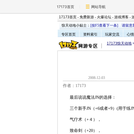
17173首页
网站导航
17173首页
-
免费新游
-
火爆论坛
-
游戏博客
-
惊天动地小贴士：
[按F5查看下一条]
请留意
专区首页
资料索引
玩家交流
心情
17173惊天动地
2008-12-0
作者：17173
最后说说魔法JN的选择：
三个新手JN（+6或者+9）(用于练JN
气疗术（+４），
致命剑（+20），