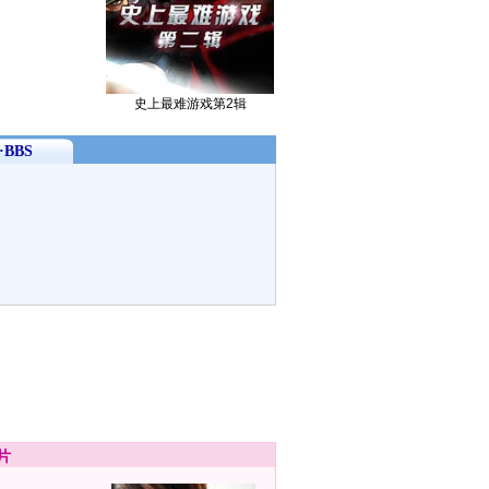
史上最难游戏第2辑
BBS
片