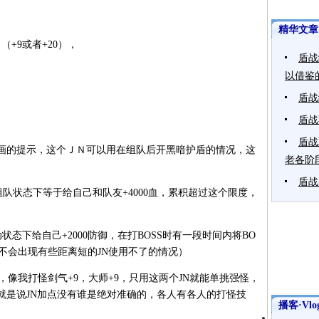
精华文章
+9或者+20），
盾战
以借鉴
盾战
盾战
盾战
的提示，这个ＪＮ可以用在组队后开黑暗护盾的情况，这
老各阶
盾战
队状态下等于给自己和队友+4000血，累积超过这个限度，
态下给自己+2000防御，在打BOSS时有一段时间内将BO
不会出现有些距离短的JN使用不了的情况）
像我打怪剑气+9，大师+9，只用这两个JN就能单挑强怪，
就是说JN加点没有谁是绝对准确的，各人有各人的打怪技
播客·Vlo