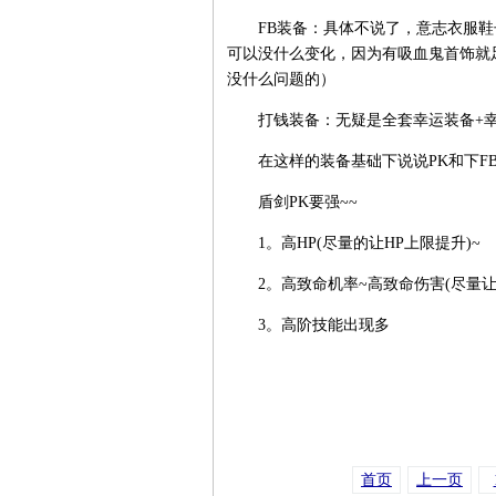
FB装备：具体不说了，意志衣服鞋子
可以没什么变化，因为有吸血鬼首饰就足
没什么问题的）
打钱装备：无疑是全套幸运装备+幸运
在这样的装备基础下说说PK和下F
盾剑PK要强~~
1。高HP(尽量的让HP上限提升)~
2。高致命机率~高致命伤害(尽量让此
3。高阶技能出现多
首页
上一页