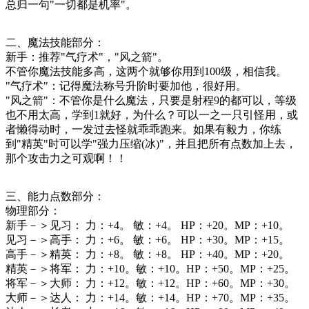
总归一句"一切都是机率"。
二、魔法技能部分：
新手：推荐"气疗术"，"风之箭"。
不管你魔法技能多高，这两个就够你用到100级，相信我。
"气疗术"：记得魔法称号升阶时要加他，很好用。
"风之箭"：不管你是什么魔法，只要是射程9的都可以，等级
也不用太高，学到1就好，为什么？可以一之一只引怪用，或
者懒得动时，一发过去怪就乖乖跑来。如果有毅力，你练
到"精英"时可以学"强力压缩(冰)"，并且把所有点数加上去，
那个攻击力之可观啊！！
三、能力点数部分：
物理部分：
新手－＞见习： 力：+4。 敏：+4。 HP：+20。MP：+10。
见习－＞高手： 力：+6。 敏：+6。 HP：+30。MP：+15。
高手－＞精英： 力：+8。 敏：+8。 HP：+40。MP：+20。
精英－＞将军： 力：+10。敏：+10。HP：+50。MP：+25。
将军－＞大师： 力：+12。敏：+12。HP：+60。MP：+30。
大师－＞达人： 力：+14。敏：+14。HP：+70。MP：+35。