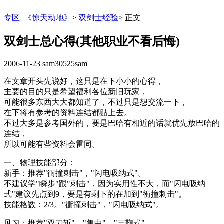
专区_《惊天动地》
>
双剑士经验
>
正文
双剑士总心得(其他职业不看后悔)
2006-11-23
sam30525sam
在文章开头先说好，这只是在下小小的心得，
主要的目的只是希望福利各位新旧玩家，
可能很多东西大大都知道了，不过只是想交流一下，
在下将有参考的资料连结都贴上去。
不过大多是参考国外的，要是巴哈有相近的话就优先放巴哈的
连结，
所以可能有些资料会雷同。
一、物理技能部分：
新手：推荐"衝撞刺击"，"闪电吸纳式"。
不建议学"瞬步"跟"刺击"，因为实用性不大，而"闪电吸纳
式"建议先点到9，要是有剩下的在加到"衝撞刺击"。
技能格数：2/3。"衝撞刺击"，"闪电吸纳式"。
见习：推荐"双刀斩"，"集中"，"三鞭式"。