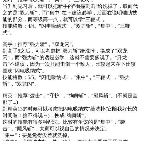
当升到见习后，就可以把新手的"衝撞刺击"给洗掉了，取而代
之的是"双刀斩"，而"集中"在下建议必学，后面在说明辅助技
能的部分，而等级高一点，就可以学"三鞭式"。
技能格数：4/4。"闪电吸纳式"，"双刀斩"，"集中"，"三鞭
式"。
高手：推荐"强力斩"，"双龙闪"。
到高手8之后，可以考虑把"双刀斩"给洗掉，换成了"双龙
闪"，而"强力斩"的话是必学，这就不需要多说了。"升龙
击"不建议，因为一次只能击倒一个敌人，比较起来在下比较
喜欢"闪电吸纳式"。
技能格数：5/5。"闪电吸纳式"，"集中"，"三鞭式"，"强力
斩"，"双龙闪"。
精英：推荐"袭击"，"守护"，"绚舞斩"，"颶风斩"。(不就是全
部了...)
到精英13的时候可以考虑把闪电吸纳式"给洗掉(它陪我好长的
时间喔！捨不得说～)，换成"绚舞斩"。
这时的技能有很多种配法。比较有争议的是"集中"，"袭
击"，"颶风斩"，大家可以视自己的情况来决定。
"集中"：要是觉得没差就洗掉。