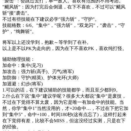
"袭击"：会跳过去打，单一敌人。喜欢有范围的不用考虑。
"颶风斩"：因为打完后会倒退，在下不喜欢，不过可以"颶风
斩"接"袭击"。
不过有些技能在下建议必学"强力斩"，"守护"。
技能格数：6/6。"集中"，"强力斩"，"双龙闪"，"袭击"，"守
护"，"绚舞斩"。
将军以上还没学到，抱歉～等学到了在补。
以上是不以PK为走向的，因为在下不喜欢PK，喜欢纯打怪。
辅助物理技能：
加命中：集中(见习)
加攻击：强力斩(高手)、刃气(将军)
加防御：守护(精英)、护体光环(大师)
加迴避：幻步(将军)
1.可以的话，在下建议辅助的技能都学，而且至少都到9。
2.什么在下说"集中"建议学呢？很多大大都说"集中"是废技，
不过在下觉得不算太废，因为它是唯一有加命中的技能。当
然，你学"集中1"当然没用的，才+20命中…，不过在下把它加
到"集中5"，命中+100，时间180秒(这有点忘了)，这样打起来
在下觉得有差，比较不会MISS，但这没经过实测，只是在下
的经验。