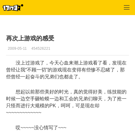
专区_《惊天动地》
>
心情故事
>
正文
再次上游戏的感受
2009-05-11
454526221
没上过游戏了，今天心血来潮上游戏看了看，发现在
曾经让我“不顾一切”的游戏现在变得有些惨不忍睹了，那
些曾经一起奋斗的兄弟们也都走了。
想起以前那些美好的时光，真的觉得好美，练技能的
时候一边空手砸蛤蟆一边和工会的兄弟们聊天，为了抢一
只怪而进行大规模的PK，呵呵，可是现在却
~~~~~~~~~~~~~
哎~~~~~没心情写了~~~