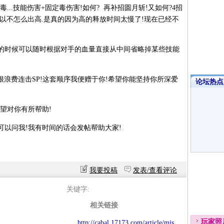
.技能伤害+固定毒伤害!如何? 再补招圆月斩!又如何?4招
不怎么出高.是真的因为高的释放时间太慢了!现在已经不
的时候可以随时根据对手的血量直接从中间省略掉某些技能
浪费连击SP!这套顺序我便赠于你!希望你能坚持你所深爱
论坛热点·
望对你有所帮助!
问我!我有时间的话会发帖帮助大家!
我要投稿
发表/查看评论
关键字:
相关链接
玩家
照
http://cabal.17173.com/article/mjs.