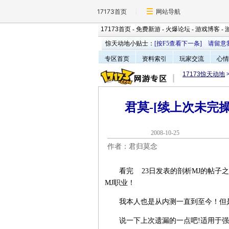
17173首页
网站导航
17173首页
-
免费新游
-
火爆论坛
-
游戏博客
-
惊天动地小贴士：
[按F5查看下一条]
请留意
专区首页
资料索引
玩家交流
心情
17173惊天动地
君莫-[续上次未完操
2008-10-2
作者：君归莫念
看完 23日发表的剖析MJ的帖子之
MJ职业！
我本人也是从内测一直到至今！但是此时.
说一下上次遗漏的一点吧!适用于强P