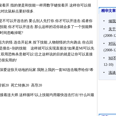
!按着开.指的便是和技能一样用数字键按着开.这样你可以很
精华文章
绝对比鼠标点要好很多.
不可以开连击的.要么别人先打你.你才可以开连击.或者你
倾我
技能.你才可以开连击.那么这样的话你就会多了一个技能释
关于
时间忽略掉呢?
(2008-1
的怪.连击开起来.按下技能.人物朝怪的方向跑去.你点回
对玩
近战是撞击+别的技能 这样就可以实现直接连!如果是MJ可以先
(2008-1
胆..双用恐怖杀意都可以!总之这样说的目的就是让你可以直接
MJ
是很实用的!
12-10)
爱这惊天动地的玩家.我附上我的一套MJ连击顺序给你!希
浅谈
斩20 死亡转换20 高导20
着连大师.这样循环!以上技能均用最快连击打出!什么叫最