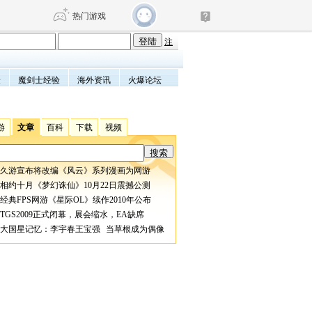
热门游戏
注
验
魔剑士经验
海外资讯
火爆论坛
DNF
传奇4
剑网3旗舰版
新天龙八部
游
文章
百科
下载
视频
自由
诛仙世界
仙剑世界
久游宣布将改编《风云》系列漫画为网游
相约十月《梦幻诛仙》10月22日震撼公测
经典FPS网游《星际OL》续作2010年公布
TGS2009正式闭幕，展会缩水，EA缺席
大国星记忆：李宇春王宝强 当草根成为偶像