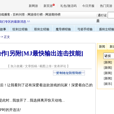
新网游
新页游
礼包/激活码
今日开服
热门页游
游戏播客
-
百科问答
-
网游排行榜
-
网游期待榜
|
通行证
册
我们专区的最新消息 ^^
故事
狂剑士经验
双剑士经验
魔导师经验
弓箭手经验
盾剑士经
魔兽
>
> 正文
天堂
新闻
新
作]另附[MJ最快输出连击技能]
王权与
[
新闻
]
5 【
加入收藏
/
文章投稿
/
截图上传
/
发表评论
】
[
新闻
]
[
新闻
]
[
新闻
]
[
娱乐
]
后！让我看到了还有深爱着这款游戏的玩家！深爱着自己的
..我放开了...我选择离开惊天动地...
时的开连法!