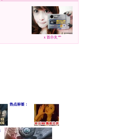
ｘ首尒夂艹
热点标签：
：