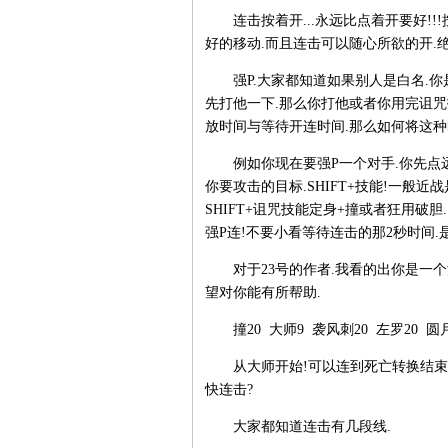
连击按着开...永远比点着开要好!!
好的移动.而且连击可以随心所欲的开.
强P.大家都知道如果别人是白名.你是
先打他一下.那么你打他或者你用完诅咒
放时间与等待开连时间.那么如何将这种
例如你现在要强P一个对手.你先点远方
你要攻击的目标.SHIFT+技能!一般
SHIFT+诅咒技能定身+撞或者狂用破
强P连!不要小看等待连击的那2秒时间.
对于23号的作者.我看的出你是一个深
望对你能有所帮助.
撞20 大师9 袭风刺20 左罗20 圆月
从大师开始!可以连到死亡转换结束接
快连击?
大家都知道连击有几段线.