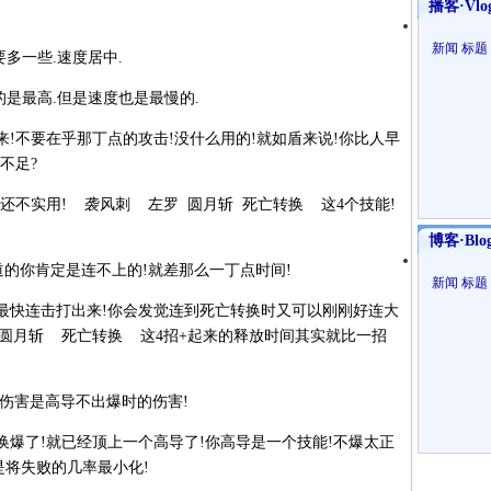
播客·Vlo
新闻
标题
多一些.速度居中.
是最高.但是速度也是最慢的.
不要在乎那丁点的攻击!没什么用的!就如盾来说!你比人早
不足?
不实用! 袭风刺 左罗 圆月斩 死亡转换 这4个技能!
博客·Blo
你肯定是连不上的!就差那么一丁点时间!
新闻
标题
快连击打出来!你会发觉连到死亡转换时又可以刚刚好连大
 圆月斩 死亡转换 这4招+起来的释放时间其实就比一招
伤害是高导不出爆时的伤害!
了!就已经顶上一个高导了!你高导是一个技能!不爆太正
是将失败的几率最小化!