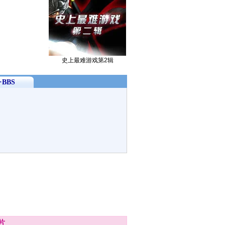
史上最难游戏第2辑
BBS
片