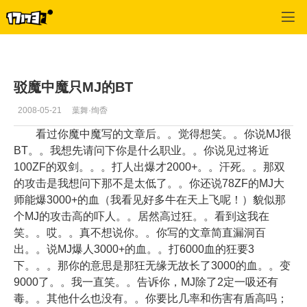
专区_《惊天动地》
>
魔剑士经验
>
正文
驳魔中魔只MJ的BT
2008-05-21
葉舞·绚稥
看过你魔中魔写的文章后。。觉得想笑。。你说MJ很
BT。。我想先请问下你是什么职业。。你说见过将近
100ZF的双剑。。。打人出爆才2000+。。汗死。。那双
的攻击是我想问下那不是太低了。。你还说78ZF的MJ大
师能爆3000+的血（我看见好多牛在天上飞呢！）貌似那
个MJ的攻击高的吓人。。居然高过狂。。看到这我在
笑。。哎。。真不想说你。。你写的文章简直漏洞百
出。。说MJ爆人3000+的血。。打6000血的狂要3
下。。。那你的意思是那狂无缘无故长了3000的血。。变
9000了。。我一直笑。。告诉你，MJ除了2定一吸还有
毒。。其他什么也没有。。你要比几率和伤害有盾高吗；