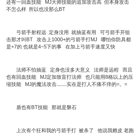
还有一回血技能 MJ大师技能的追加攻击高 但本身攻击
不怎么样 所以也没那么BT
弓箭手射程远 定身没用 就抽蓝有用 可弓箭手开狙
击那才叫BT 攻击上1000+的弓箭手打MJ 哪怕你防具都
是+7的 也就是4~5下的事 在加上弓箭手速度又快
法师不怕抽蓝 定身也没多大意义 法师是远程 而且
也有回血技能 MJ定加致盲打法师 也只能用8格以上的压
缩技能 MJ的魔法攻击........实在是打人不痛不痒的=。=
盾也有BT技能 那就是磐石
上次有个狂和我的弓箭手打 被杀了 他说我赖皮 老跑