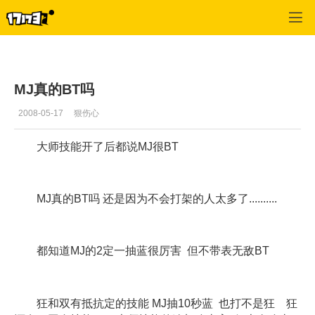
专区_《惊天动地》
>
魔剑士经验
>
正文
MJ真的BT吗
2008-05-17
狠伤心
大师技能开了后都说MJ很BT
MJ真的BT吗 还是因为不会打架的人太多了..........
都知道MJ的2定一抽蓝很厉害 但不带表无敌BT
狂和双有抵抗定的技能 MJ抽10秒蓝 也打不是狂 狂