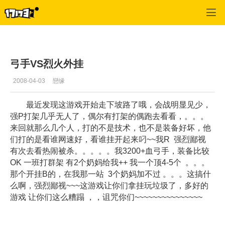
专区_《惊天动地》
>
弓箭手经验
>
正文
弓手VS烈火外挂
2008-04-03
戀缘
最近发现这游戏开始走下坡路了哦，会战明显见少，
强P打架几乎无人了，偶尔有打架的偶跑去看看，。。。
来回就那么几个人，打的不是技术，也不是装备好坏，他
们打的是看谁网速好，看谁挂开起来叼~~我R 强烈鄙视
有次去看热闹被杀。。。。。我3200+血弓手，装备比较
OK 一班打群架 有2个奶妈给我++ 我一个顶4-5个 。。。
那个开挂B的，在我那一站 3个奶妈加不过 。。。这搞什
么啊，强烈鄙视~~~这游戏让你们拿挂玩垃圾了，多好的
游戏 让你们这么糟蹋 ，，诅咒你们~~~~~~~~~~~~~~~