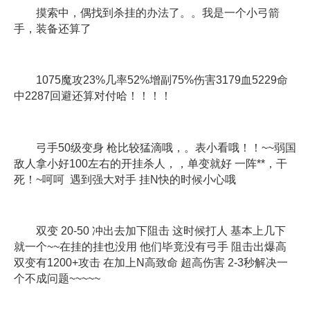
摸索中，偶找到杀挂的办法了。。我是一个小弓箭
手，装备还算了
1075魔攻23%几率52%增副75%伤害3179血5229命
中2287回避还算对付哈！！！！
弓手50级变身 枪比较猛滴哦，。表小看哦！！~~弱国
敌人拿小好100左右的开挂杀人，，单变就好 一阵**，干
死！~呵呵 遇到强大对手 挂N快的时候小心哦
双变 20-50 冲出去加下阻击 这时候打人 基本上几下
就一个~~在挂的挂也没用 他们毕竟没有弓手 阻击出爆高
双变有1200+攻击 在加上N高致命 超高伤害 2-3秒解决一
个不成问题~~~~~